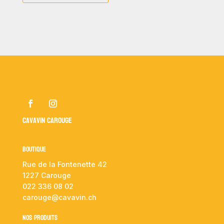
Cavavin Carouge
Boutique
Rue de la Fontenette 42
1227 Carouge
022 336 08 02
carouge@cavavin.ch
NOS PRODUITS