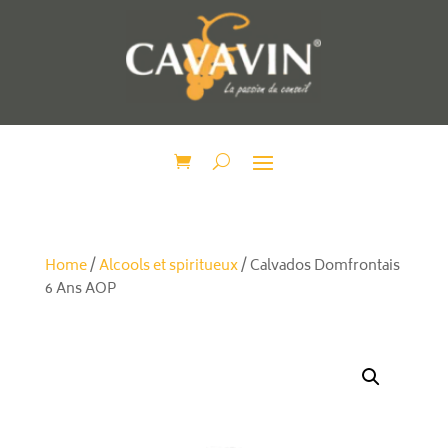
Home
/
Alcools et spiritueux
/ Calvados Domfrontais
6 Ans AOP