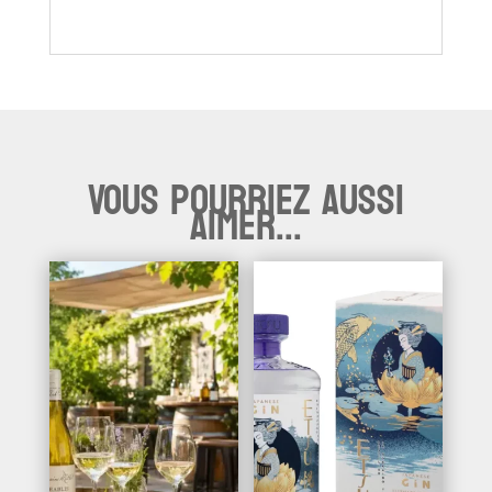
Vous pourriez aussi
aimer...