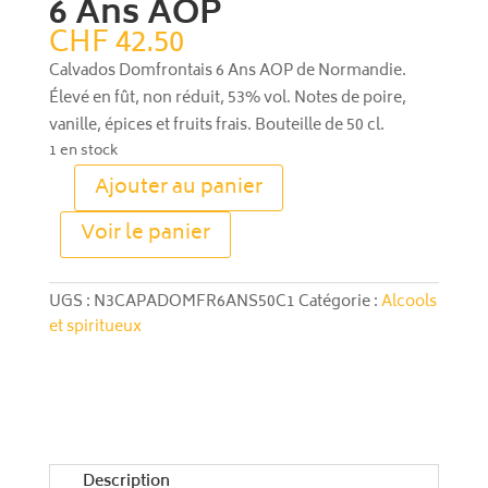
6 Ans AOP
CHF
42.50
Calvados Domfrontais 6 Ans AOP de Normandie.
Élevé en fût, non réduit, 53% vol. Notes de poire,
vanille, épices et fruits frais. Bouteille de 50 cl.
1 en stock
Ajouter au panier
quantité
A
de
Voir le panier
l
Calvados
t
Domfrontais
e
6
UGS :
N3CAPADOMFR6ANS50C1
Catégorie :
Alcools
r
Ans
et spiritueux
n
AOP
a
t
i
v
e
Description