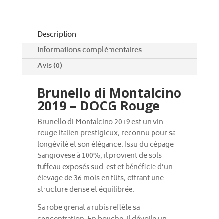
i
v
e
Description
:
Informations complémentaires
Avis (0)
Brunello di Montalcino
2019 – DOCG Rouge
Brunello di Montalcino 2019 est un vin
rouge italien prestigieux, reconnu pour sa
longévité et son élégance. Issu du cépage
Sangiovese à 100%, il provient de sols
tuffeau exposés sud-est et bénéficie d’un
élevage de 36 mois en fûts, offrant une
structure dense et équilibrée.
Sa robe grenat à rubis reflète sa