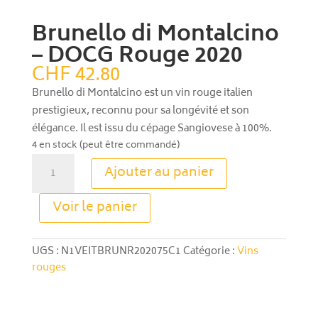
Brunello di Montalcino
– DOCG Rouge 2020
CHF
42.80
Brunello di Montalcino est un vin rouge italien
prestigieux, reconnu pour sa longévité et son
élégance. Il est issu du cépage Sangiovese à 100%.
4 en stock (peut être commandé)
quantité
Ajouter au panier
de
Brunello
A
Voir le panier
di
l
Montalcino
t
–
e
UGS :
N1VEITBRUNR202075C1
Catégorie :
Vins
DOCG
r
rouges
Rouge
n
2020
a
t