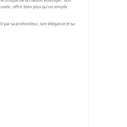
yle unique de la Maison Bollinger. Son
uvée : offrir bien plus qu'un simple
t par sa profondeur, son élégance et sa