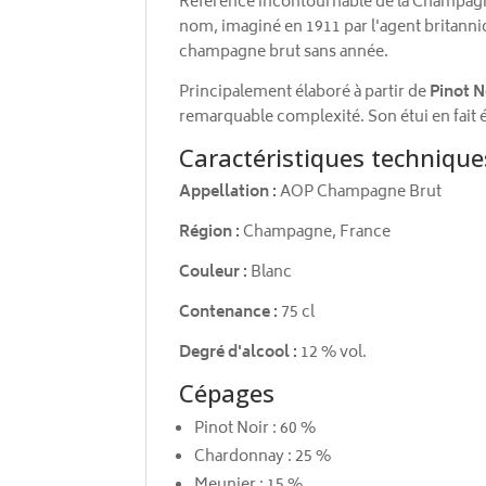
Référence incontournable de la Champag
nom, imaginé en 1911 par l'agent britanniq
champagne brut sans année.
Principalement élaboré à partir de
Pinot N
remarquable complexité. Son étui en fait 
Caractéristiques technique
Appellation :
AOP Champagne Brut
Région :
Champagne, France
Couleur :
Blanc
Contenance :
75 cl
Degré d'alcool :
12 % vol.
Cépages
Pinot Noir : 60 %
Chardonnay : 25 %
Meunier : 15 %