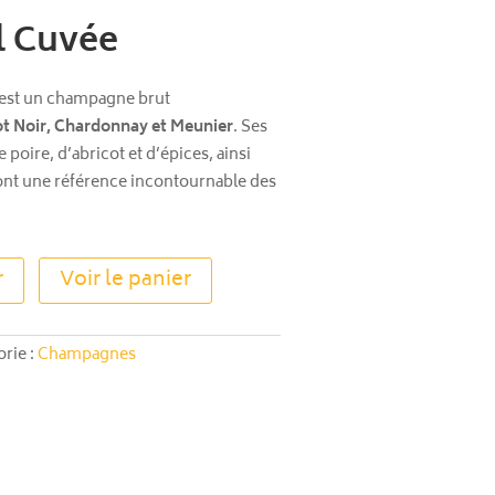
l Cuvée
est un champagne brut
ot Noir, Chardonnay et Meunier
. Ses
 poire, d’abricot et d’épices, ainsi
ont une référence incontournable des
A
r
Voir le panier
l
t
e
rie :
Champagnes
r
n
a
t
i
v