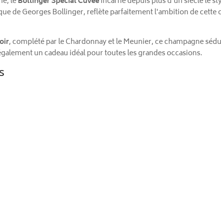
ne, le
Bollinger Special Cuvée
incarne depuis plus d'un siècle le st
ue de Georges Bollinger, reflète parfaitement l'ambition de cette c
oir
, complété par le Chardonnay et le Meunier, ce champagne sédui
également un cadeau idéal pour toutes les grandes occasions.
s