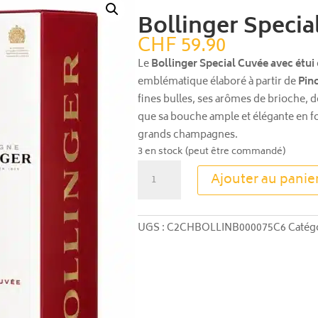
Bollinger Specia
CHF
59.90
Le
Bollinger Special Cuvée avec étui
emblématique élaboré à partir de
Pin
fines bulles, ses arômes de brioche, de
que sa bouche ample et élégante en f
grands champagnes.
3 en stock (peut être commandé)
quantité
Ajouter au panie
de
Bollinger
Special
UGS :
C2CHBOLLINB000075C6
Catégo
Cuvée