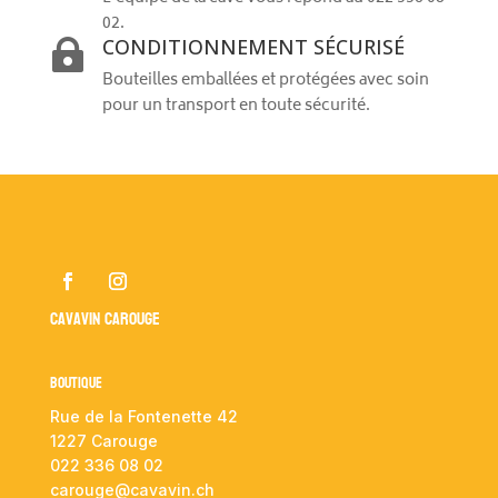
02.
CONDITIONNEMENT SÉCURISÉ

Bouteilles emballées et protégées avec soin
pour un transport en toute sécurité.
Cavavin Carouge
Boutique
Rue de la Fontenette 42
1227 Carouge
022 336 08 02
carouge@cavavin.ch