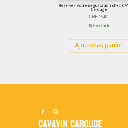
Réservez votre dégustation chez C
Carouge
CHF
25.00
🟢 En stock
Ajouter au panier
Cavavin Carouge