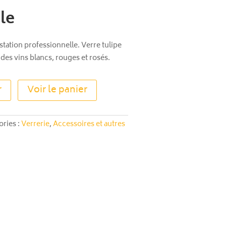
le
tation professionnelle. Verre tulipe
n des vins blancs, rouges et rosés.
A
r
Voir le panier
l
t
e
ories :
Verrerie
,
Accessoires et autres
r
n
a
t
i
v
e
: