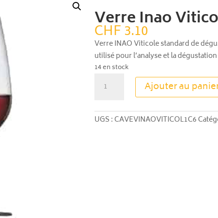
Verre Inao Vitico
CHF
3.10
Verre INAO Viticole standard de dégus
utilisé pour l’analyse et la dégustatio
14 en stock
quantité
Ajouter au panie
de
Verre
Inao
UGS :
CAVEVINAOVITICOL1C6
Catég
Viticole