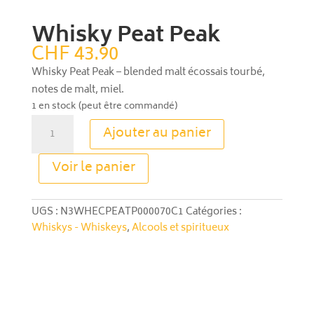
Whisky Peat Peak
CHF
43.90
Whisky Peat Peak – blended malt écossais tourbé,
notes de malt, miel.
1 en stock (peut être commandé)
quantité
Ajouter au panier
de
Whisky
A
Voir le panier
Peat
l
Peak
t
e
UGS :
N3WHECPEATP000070C1
Catégories :
r
Whiskys - Whiskeys
,
Alcools et spiritueux
n
a
t
i
v