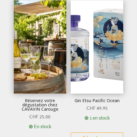
Réservez votre
Gin Etsu Pacific Ocean
dégustation chez
CHF
49.95
CAVAVIN Carouge
CHF
25.00
🟢 1 en stock
🟢 En stock