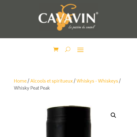
Home
/
Alcools et spiritueux
/
Whiskys - Whiskeys
/
Whisky Peat Peak