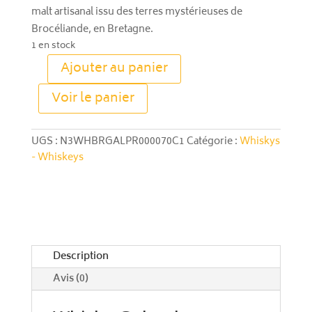
malt artisanal issu des terres mystérieuses de
Brocéliande, en Bretagne.
1 en stock
Ajouter au panier
quantité
A
de
Voir le panier
l
Whisky
t
Galaad
e
«
UGS :
N3WHBRGALPR000070C1
Catégorie :
Whiskys
r
Prélude
- Whiskeys
n
»
a
–
t
Single
i
Malt
v
–
e
Brocéliande,
Description
:
France
Avis (0)