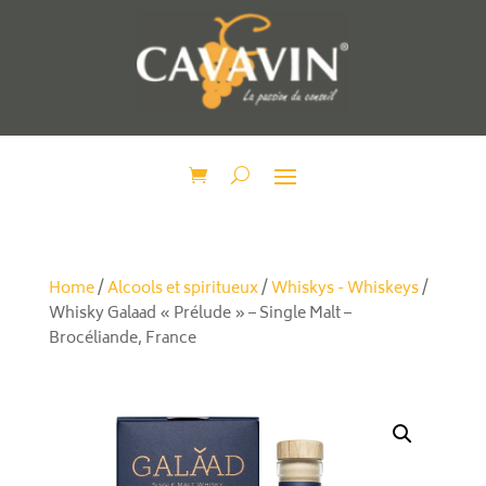
Home
/
Alcools et spiritueux
/
Whiskys - Whiskeys
/
Whisky Galaad « Prélude » – Single Malt –
Brocéliande, France