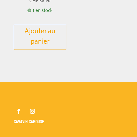
CHF
58.90
🟢 1 en stock
Ajouter au
panier
Cavavin Carouge