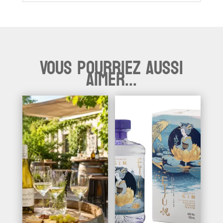
Vous pourriez aussi
aimer...