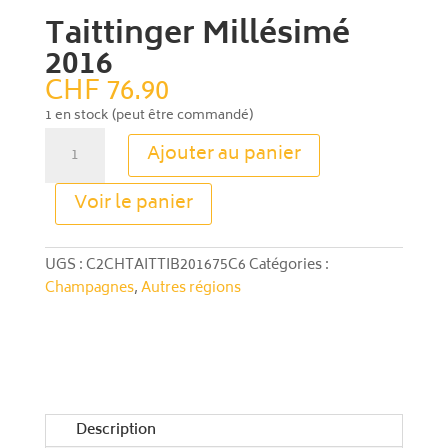
Taittinger Millésimé
2016
CHF
76.90
1 en stock (peut être commandé)
quantité
Ajouter au panier
de
Taittinger
A
Voir le panier
Millésimé
l
2016
t
e
UGS :
C2CHTAITTIB201675C6
Catégories :
r
Champagnes
,
Autres régions
n
a
t
i
v
e
Description
: