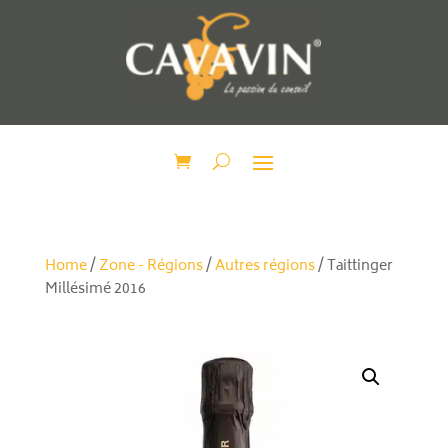
Home
/
Zone - Régions
/
Autres régions
/ Taittinger
Millésimé 2016