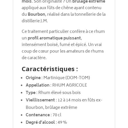
mois
. Son originalité ? Un
brûlage extrême
appliqué aux fûts de chêne ayant contenu
du
Bourbon
, réalisé dans la tonnellerie de la
distillerie J.M.
Ce traitement particulier confère à ce rhum
un
profil aromatique puissant
,
intensément boisé, fumé et épicé. Un vrai
coup de cœur pour les amateurs de rhums
de caractère.
Caractéristiques :
Origine
: Martinique (DOM-TOM)
Appellation
: RHUM AGRICOLE
Type
: Rhum élevé sous bois
Vieillissement
: 12 à 14 mois en fûts ex-
Bourbon, brûlage extrême
Contenance
: 70 cl
Degré d’alcool
: 49 %