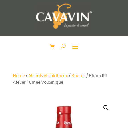
Home
/
Alcools et spiritueux
/
Rhums
/ Rhum JM
Atelier Fumee Volcanique