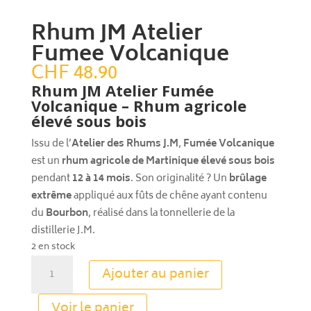
Rhum JM Atelier
Fumee Volcanique
CHF
48.90
Rhum JM Atelier Fumée
Volcanique – Rhum agricole
élevé sous bois
Issu de l’
Atelier des Rhums J.M
,
Fumée Volcanique
est un
rhum agricole de Martinique élevé sous bois
pendant
12 à 14 mois
. Son originalité ? Un
brûlage
extrême
appliqué aux fûts de chêne ayant contenu
du
Bourbon
, réalisé dans la tonnellerie de la
distillerie J.M.
2 en stock
quantité
Ajouter au panier
de
Rhum
A
Voir le panier
JM