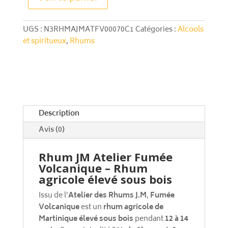
l
Atelier
t
Fumee
e
UGS :
N3RHMAJMATFV00070C1
Catégories :
Alcools
Volcanique
r
et spiritueux
,
Rhums
n
a
t
i
v
e
Description
:
Avis (0)
Rhum JM Atelier Fumée
Volcanique – Rhum
agricole élevé sous bois
Issu de l’
Atelier des Rhums J.M
,
Fumée
Volcanique
est un
rhum agricole de
Martinique élevé sous bois
pendant
12 à 14