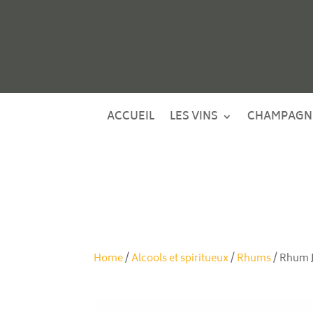
ACCUEIL
LES VINS
CHAMPAGN
Home
/
Alcools et spiritueux
/
Rhums
/ Rhum J