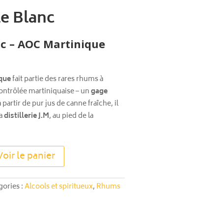
e Blanc
c – AOC Martinique
que
fait partie des rares rhums à
contrôlée martiniquaise – un
gage
à partir de pur jus de canne fraîche, il
la
distillerie J.M
, au pied de la
A
Voir le panier
l
t
e
gories :
Alcools et spiritueux
,
Rhums
r
n
a