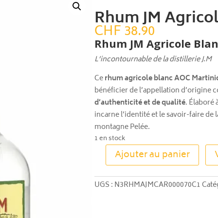
Rhum JM Agricol
CHF
38.90
Rhum JM Agricole Blan
L’incontournable de la distillerie J.M
Ce
rhum agricole blanc AOC Martini
bénéficier de l’appellation d’origine 
d’authenticité et de qualité
. Élaboré 
incarne l’identité et le savoir-faire de 
montagne Pelée.
1 en stock
Ajouter au panier
quantité
de
Rhum
UGS :
N3RHMAJMCAR000070C1
Caté
JM
Agricole
Blanc