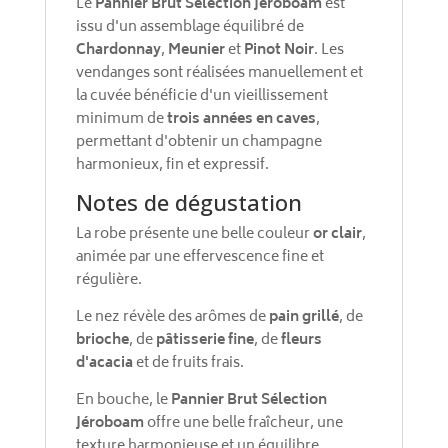
Le
Pannier Brut Sélection Jéroboam
est
issu d'un assemblage équilibré de
Chardonnay
,
Meunier
et
Pinot Noir
. Les
vendanges sont réalisées manuellement et
la cuvée bénéficie d'un vieillissement
minimum de
trois années en caves
,
permettant d'obtenir un champagne
harmonieux, fin et expressif.
Notes de dégustation
La robe présente une belle couleur
or clair
,
animée par une effervescence fine et
régulière.
Le nez révèle des arômes de
pain grillé
, de
brioche
, de
pâtisserie fine
, de
fleurs
d'acacia
et de fruits frais.
En bouche, le
Pannier Brut Sélection
Jéroboam
offre une belle fraîcheur, une
texture harmonieuse et un équilibre