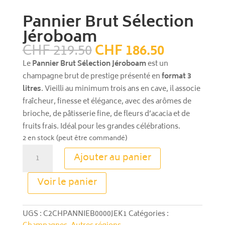
Pannier Brut Sélection
Jéroboam
Le
Le
CHF
219.50
CHF
186.50
prix
prix
Le
Pannier Brut Sélection Jéroboam
est un
initial
actuel
champagne brut de prestige présenté en
format 3
était :
est :
litres
. Vieilli au minimum trois ans en cave, il associe
CHF 219.50.
CHF 186.5
fraîcheur, finesse et élégance, avec des arômes de
brioche, de pâtisserie fine, de fleurs d’acacia et de
fruits frais. Idéal pour les grandes célébrations.
2 en stock (peut être commandé)
quantité
Ajouter au panier
de
Pannier
A
Voir le panier
Brut
l
Sélection
t
Jéroboam
e
UGS :
C2CHPANNIEB0000JEK1
Catégories :
r