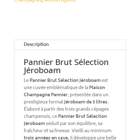
Champagnes
,
Autres régions
n
a
t
i
v
e
Description
:
Pannier Brut Sélection
Jéroboam
Le
Pannier Brut Sélection Jéroboam
est
une cuvée emblématique de la
Maison
Champagne Pannier
, présentée dans un
prestigieux format
Jéroboam de 3 litres
.
Élaboré à partir des trois grands cépages
champenois, ce
Pannier Brut Sélection
Jéroboam
séduit par son équilibre, sa
fraîcheur et sa finesse. Vieilli au minimum
trois années en cave
, il développe une belle