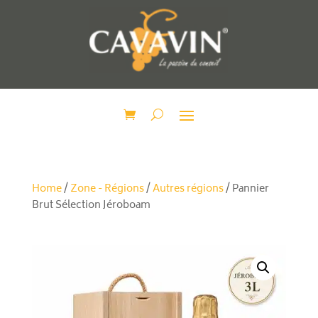
Home
/
Zone - Régions
/
Autres régions
/ Pannier
Brut Sélection Jéroboam