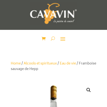
Home
/
Alcools et spiritueux
/
Eau de vie
/ Framboise
sauvage de Hepp