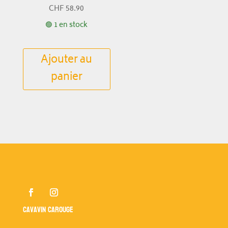
CHF
58.90
🟢 1 en stock
Ajouter au
panier
Cavavin Carouge