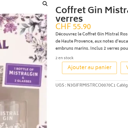
Coffret Gin Mistr
verres
CHF
55.90
Découvrez le Coffret Gin Mistral Rose
de Haute Provence, aux notes d’euca
embruns marins. Inclus 2 verres pou
2 en stock
Ajouter au panier
quantité
de
Coffret
UGS :
N3GIFRMISTRCO0070C1
Catég
Gin
Mistral
Rose
70 cl
+
2