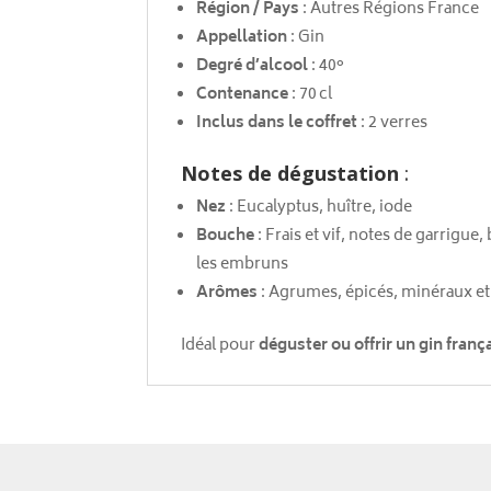
Région / Pays
: Autres Régions France
Appellation
: Gin
Degré d’alcool
: 40°
Contenance
: 70 cl
Inclus dans le coffret
: 2 verres
Notes de dégustation
:
Nez
: Eucalyptus, huître, iode
Bouche
: Frais et vif, notes de garrigu
les embruns
Arômes
: Agrumes, épicés, minéraux et
Idéal pour
déguster ou offrir un gin fran