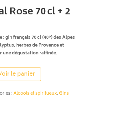
al Rose 70 cl + 2
 : gin français 70 cl (40°) des Alpes
lyptus, herbes de Provence et
r une dégustation raffinée.
A
Voir le panier
l
t
e
ories :
Alcools et spiritueux
,
Gins
r
n
a
t
i
v