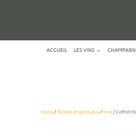
ACCUEIL
LES VINS
CHAMPAGN
Home
/
Alcools et spiritueux
/
Gins
/ Coffret Gi