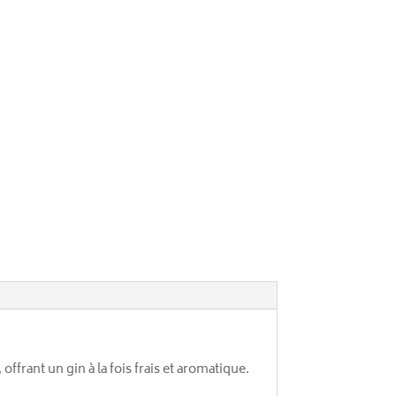
e
:
, offrant un gin à la fois frais et aromatique.