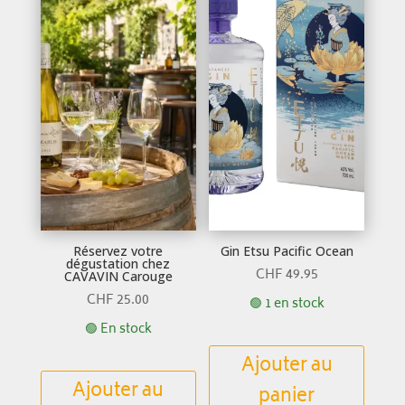
Réservez votre
Gin Etsu Pacific Ocean
dégustation chez
CHF
49.95
CAVAVIN Carouge
CHF
25.00
🟢 1 en stock
🟢 En stock
Ajouter au
Ajouter au
panier