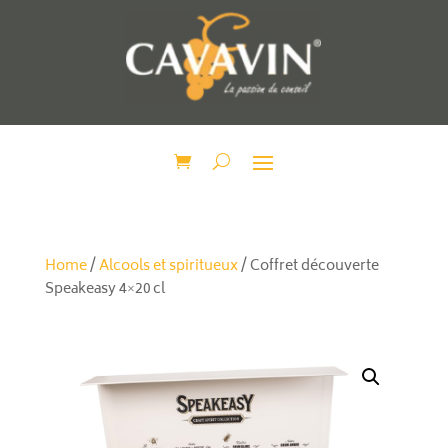
Home
/
Alcools et spiritueux
/ Coffret découverte
Speakeasy 4×20 cl