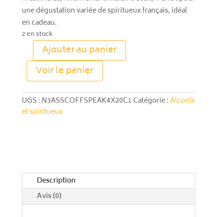
une dégustation variée de spiritueux français, idéal
en cadeau.
2 en stock
Ajouter au panier
quantité
A
de
Voir le panier
l
Coffret
t
découverte
e
Speakeasy
UGS :
N3ASSCOFFSPEAK4X20C1
Catégorie :
Alcools
r
4×20 cl
et spiritueux
n
a
t
i
v
e
Description
:
Avis (0)