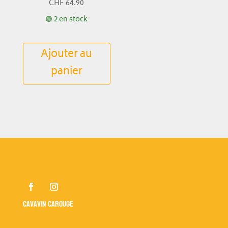
CHF
64.90
🟢 2 en stock
Ajouter au
panier
Cavavin Carouge