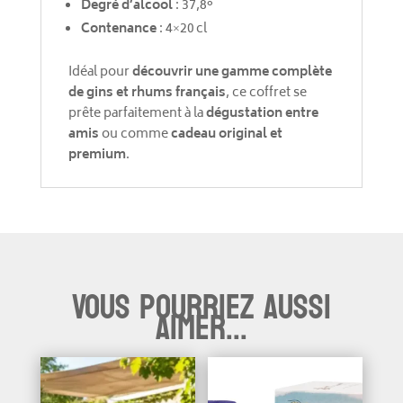
Degré d’alcool
: 37,8°
Contenance
: 4×20 cl
Idéal pour
découvrir une gamme complète
de gins et rhums français
, ce coffret se
prête parfaitement à la
dégustation entre
amis
ou comme
cadeau original et
premium
.
Vous pourriez aussi
aimer...