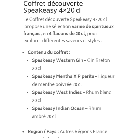
Coffret découverte
Speakeasy 4×20 cl
Le Coffret découverte Speakeasy 4×20 cl
propose une sélection
variée de spiritueux
français
, en
4 flacons de 20 cl
, pour
explorer différentes saveurs et styles :
Contenu du coffret
:
Speakeasy Western Gin
– Gin Breton
20 cl
Speakeasy Mentha X Piperita
– Liqueur
de menthe poivrée 20 cl
Speakeasy West Indies
– Rhum blanc
20 cl
Speakeasy Indian Ocean
– Rhum
ambré 20 cl
Région / Pays
: Autres Régions France