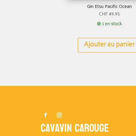
Gin Etsu Pacific Ocean
CHF
49.95
🟢 1 en stock
Ajouter au panier
Cavavin Carouge