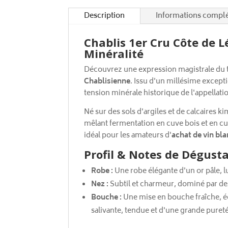
Description
Informations compl
Chablis 1er Cru Côte de Lé
Minéralité
Découvrez une expression magistrale du 
Chablisienne
. Issu d'un millésime except
tension minérale historique de l'appellati
Né sur des sols d'argiles et de calcaires 
mêlant fermentation en cuve bois et en cuve
idéal pour les amateurs d'
achat de vin bl
Profil & Notes de Dégust
Robe :
Une robe élégante d'un or pâle, lu
Nez :
Subtil et charmeur, dominé par des
Bouche :
Une mise en bouche fraîche, écl
salivante, tendue et d'une grande pureté