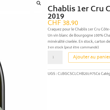
Chablis 1er Cru 
2019
CHF
38.90
Craquez pour le Chablis 1er Cru Côte 
Un vin blanc de Bourgogne 100% Chard
minéralité ciselée. En stock, carton de
3 en stock (peut être commandé)
quantité
Ajouter au panie
de
Chablis
1er
UGS :
C1BGCSCLCHB201975C6
Catég
Cru
Côte
de
Léchet
2019