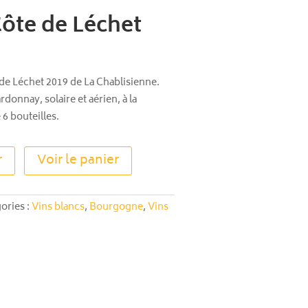
Côte de Léchet
de Léchet 2019 de La Chablisienne.
onnay, solaire et aérien, à la
 6 bouteilles.
A
r
Voir le panier
l
t
e
ories :
Vins blancs
,
Bourgogne
,
Vins
r
n
a
t
i
v
e