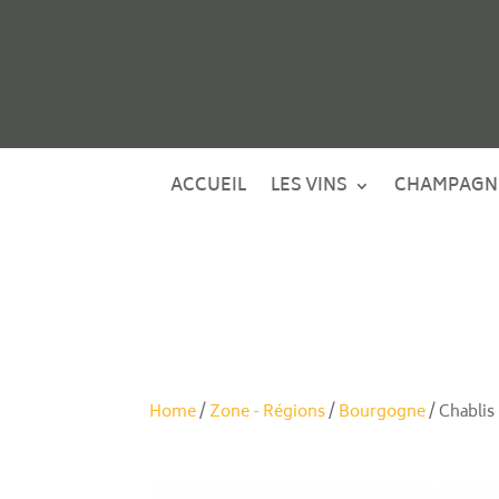
ACCUEIL
LES VINS
CHAMPAGN
Home
/
Zone - Régions
/
Bourgogne
/ Chablis