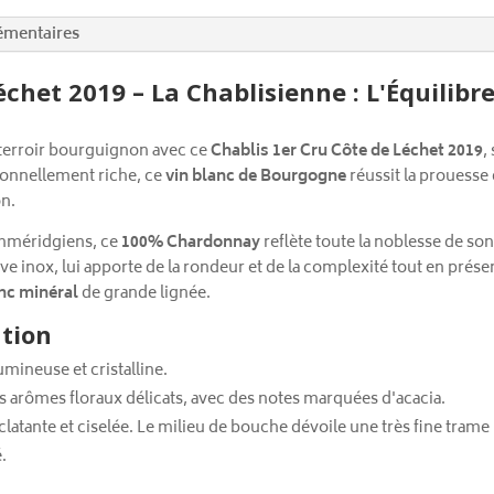
émentaires
chet 2019 – La Chablisienne : L'Équilibre
terroir bourguignon avec ce
Chablis 1er Cru Côte de Léchet 2019
,
ionnellement riche, ce
vin blanc de Bourgogne
réussit la prouesse d
on.
kimméridgiens, ce
100% Chardonnay
reflète toute la noblesse de son
 inox, lui apporte de la rondeur et de la complexité tout en préserv
anc minéral
de grande lignée.
ation
mineuse et cristalline.
 arômes floraux délicats, avec des notes marquées d'acacia.
atante et ciselée. Le milieu de bouche dévoile une très fine trame m
.