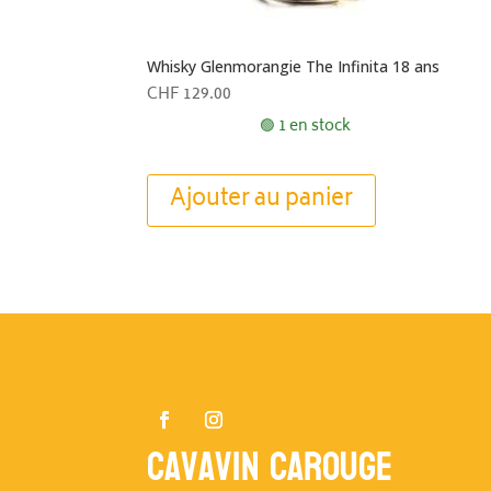
Whisky Glenmorangie The Infinita 18 ans
CHF
129.00
🟢 1 en stock
Ajouter au panier
Cavavin Carouge