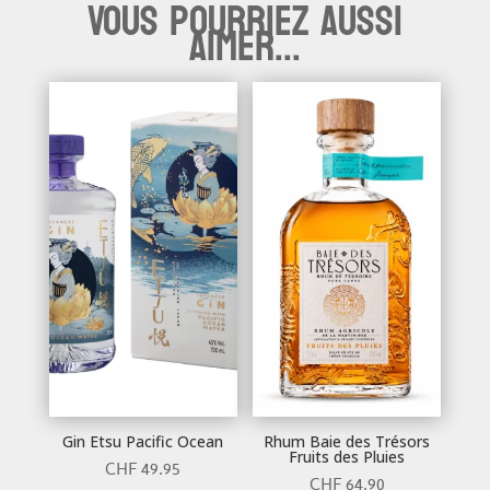
Vous pourriez aussi
aimer...
Gin Etsu Pacific Ocean
Rhum Baie des Trésors
Fruits des Pluies
CHF
49.95
CHF
64.90