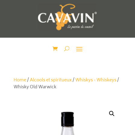
Home
/
Alcools et spiritueux
/
Whiskys - Whiskeys
/
Whisky Old Warwick