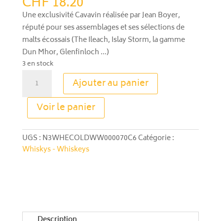
CHF
18.20
Une exclusivité Cavavin réalisée par Jean Boyer,
réputé pour ses assemblages et ses sélections de
malts écossais (The Ileach, Islay Storm, la gamme
Dun Mhor, Glenfinloch …)
3 en stock
quantité
Ajouter au panier
de
Whisky
A
Voir le panier
Old
l
Warwick
t
e
UGS :
N3WHECOLDWW000070C6
Catégorie :
r
Whiskys - Whiskeys
n
a
t
i
v
e
Description