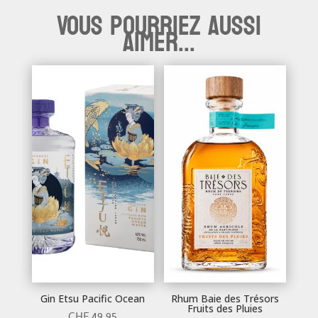
Vous pourriez aussi
aimer...
Gin Etsu Pacific Ocean
Rhum Baie des Trésors
Fruits des Pluies
CHF
49.95