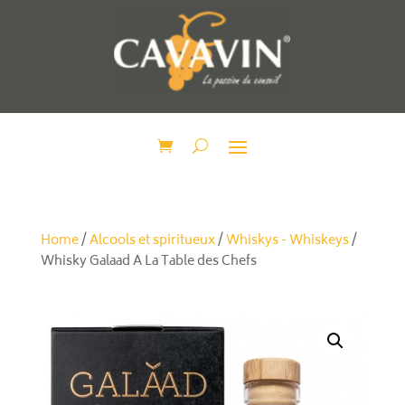
Home
/
Alcools et spiritueux
/
Whiskys - Whiskeys
/
Whisky Galaad A La Table des Chefs