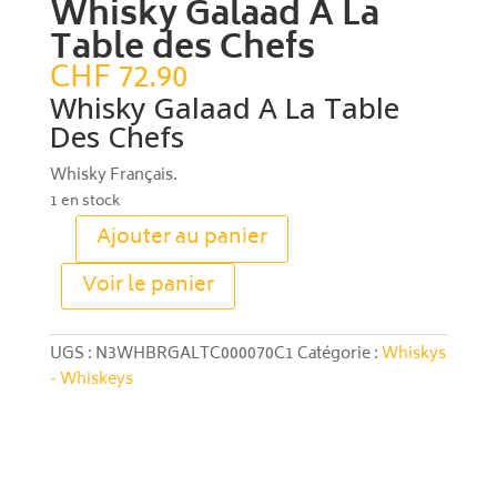
Whisky Galaad A La
Table des Chefs
CHF
72.90
Whisky Galaad A La Table
Des Chefs
Whisky Français.
1 en stock
Ajouter au panier
quantité
A
de
Voir le panier
l
Whisky
t
Galaad
e
A
UGS :
N3WHBRGALTC000070C1
Catégorie :
Whiskys
r
La
- Whiskeys
n
Table
a
des
t
Chefs
i