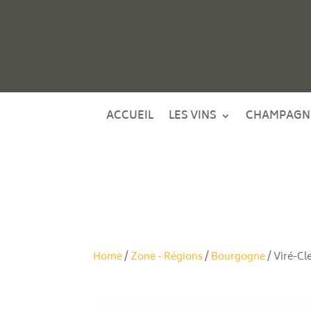
ACCUEIL
LES VINS
CHAMPAGN
Home
/
Zone - Régions
/
Bourgogne
/ Viré-Cl