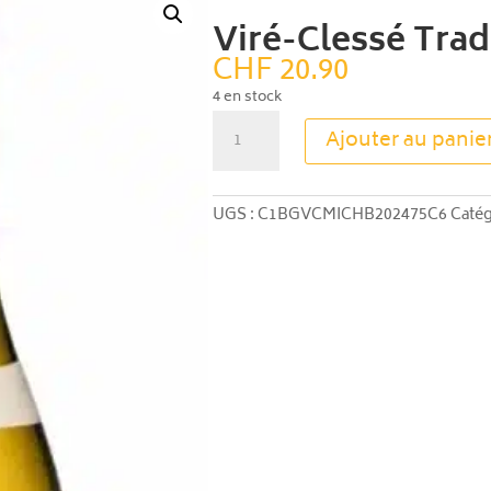
Viré-Clessé Trad
CHF
20.90
4 en stock
quantité
Ajouter au panie
de
Viré-
Clessé
UGS :
C1BGVCMICHB202475C6
Catég
Tradition
2024