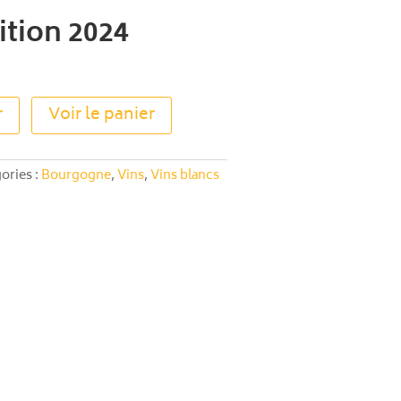
ition 2024
A
r
Voir le panier
l
t
e
ories :
Bourgogne
,
Vins
,
Vins blancs
r
n
a
t
i
v
e
: