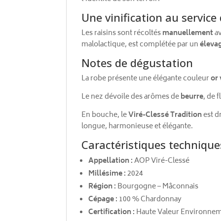
Une vinification au service 
Les raisins sont récoltés
manuellement
av
malolactique, est complétée par un
élevag
Notes de dégustation
La robe présente une élégante couleur
or 
Le nez dévoile des arômes de
beurre
, de 
En bouche, le
Viré-Clessé Tradition
est d
longue, harmonieuse et élégante.
Caractéristiques technique
Appellation :
AOP Viré-Clessé
Millésime :
2024
Région :
Bourgogne – Mâconnais
Cépage :
100 % Chardonnay
Certification :
Haute Valeur Environnem