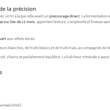
de la précision
ec un tri à la parcelle avant un
pressurage direct
. La fermentation 
e sur lies de 12 mois
, apportant texture, complexité et finesse s
vert
aux reflets dorés.
fleurs blanches, de fruits blancs et de fruits frais, accompagnés de d
roit, charnu et parfaitement équilibré. La fraîcheur minérale s'associ
s
entale (HVE)