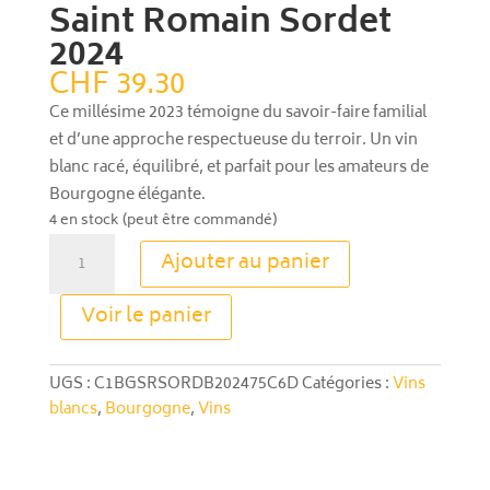
Saint Romain Sordet
2024
CHF
39.30
Ce millésime 2023 témoigne du savoir-faire familial
et d’une approche respectueuse du terroir. Un vin
blanc racé, équilibré, et parfait pour les amateurs de
Bourgogne élégante.
4 en stock (peut être commandé)
quantité
Ajouter au panier
de
Saint
A
Voir le panier
Romain
l
Sordet
t
2024
e
UGS :
C1BGSRSORDB202475C6D
Catégories :
Vins
r
blancs
,
Bourgogne
,
Vins
n
a
t