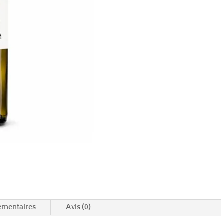
Blanco
2022
émentaires
Avis (0)