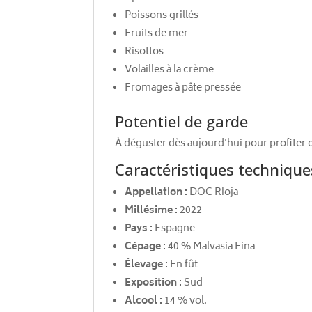
Poissons grillés
Fruits de mer
Risottos
Volailles à la crème
Fromages à pâte pressée
Potentiel de garde
À déguster dès aujourd'hui pour profiter
Caractéristiques technique
Appellation :
DOC Rioja
Millésime :
2022
Pays :
Espagne
Cépage :
40 % Malvasia Fina
Élevage :
En fût
Exposition :
Sud
Alcool :
14 % vol.