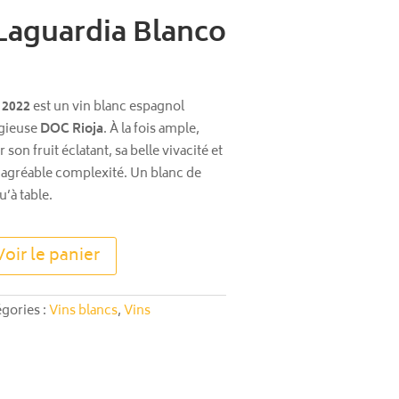
 Laguardia Blanco
 2022
est un vin blanc espagnol
igieuse
DOC Rioja
. À la fois ample,
 son fruit éclatant, sa belle vivacité et
e agréable complexité. Un blanc de
u’à table.
A
Voir le panier
l
t
e
égories :
Vins blancs
,
Vins
r
n
a
t