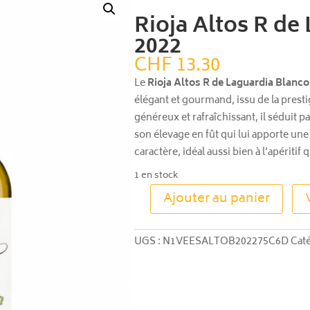
Rioja Altos R de
2022
CHF
13.30
Le
Rioja Altos R de Laguardia Blanco
élégant et gourmand, issu de la prest
généreux et rafraîchissant, il séduit par
son élevage en fût qui lui apporte un
caractère, idéal aussi bien à l’apéritif q
1 en stock
Ajouter au panier
quantité
de
Rioja
UGS :
N1VEESALTOB202275C6D
Cat
Altos
R
de
Laguardia