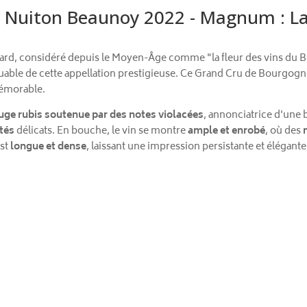
 Nuiton Beaunoy 2022 - Magnum : La
d, considéré depuis le Moyen-Âge comme "la fleur des vins du B
able de cette appellation prestigieuse. Ce Grand Cru de Bourgogn
émorable.
uge rubis soutenue par des notes violacées
, annonciatrice d'une b
tés
délicats. En bouche, le vin se montre
ample et enrobé
, où des
est
longue et dense
, laissant une impression persistante et élégante