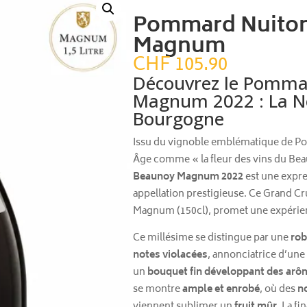
Pommard Nuiton
Magnum
CHF
105.90
Découvrez le Pomma
Magnum 2022 : La N
Bourgogne
Issu du vignoble emblématique de P
Âge comme « la fleur des vins du Bea
Beaunoy Magnum 2022
est une expr
appellation prestigieuse. Ce Grand C
Magnum (150cl), promet une expérie
Ce millésime se distingue par une
rob
notes violacées
, annonciatrice d’une 
un
bouquet fin développant des arôm
se montre
ample et enrobé
, où des
n
viennent sublimer un
fruit mûr
. La fi