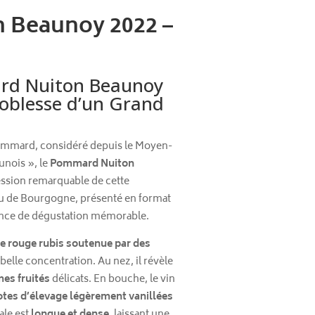
 Beaunoy 2022 –
rd Nuiton Beaunoy
oblesse d’un Grand
ommard, considéré depuis le Moyen-
unois », le
Pommard Nuiton
ession remarquable de cette
ru de Bourgogne, présenté en format
nce de dégustation mémorable.
e rouge rubis soutenue par des
belle concentration. Au nez, il révèle
es fruités
délicats. En bouche, le vin
otes d’élevage légèrement vanillées
nale est
longue et dense
, laissant une