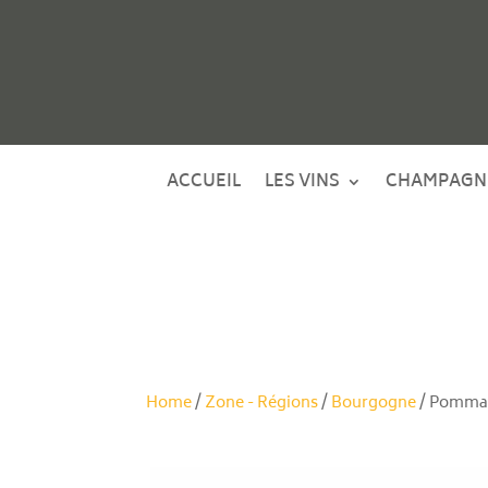
ACCUEIL
LES VINS
CHAMPAGN
Home
/
Zone - Régions
/
Bourgogne
/ Pommar