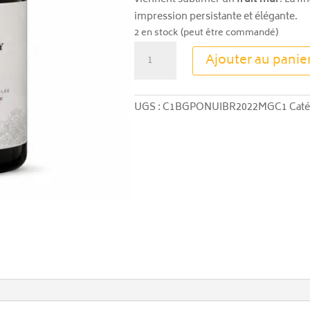
impression persistante et élégante.
2 en stock (peut être commandé)
quantité
Ajouter au panie
de
Pommard
Nuiton
UGS :
C1BGPONUIBR2022MGC1
Caté
Beaunoy
2022
-
Magnum