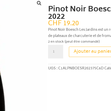
Pinot Noir Boesc
2022
CHF
19.20
Pinot Noir Boesch Les Jardins est un 
de plateaux de charcuterie et de from
2 en stock (peut être commandé)
quantité
Ajouter au panie
de
Pinot
Noir
UGS :
C1ALPNBOESR202375C6D
Cat
Boesch
Les
Jardins
2022