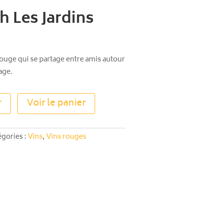
h Les Jardins
rouge qui se partage entre amis autour
age.
A
r
Voir le panier
l
t
e
égories :
Vins
,
Vins rouges
r
n
a
t
i
v
e
: