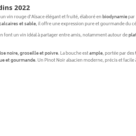
dins 2022
 un vin rouge d’Alsace élégant et fruité, élaboré en
biodynamie
par
 calcaires et sable
, il offre une expression pure et gourmande du c
 en font un vin idéal à partager entre amis, notamment autour de
pla
ise noire, groseille et poivre
. La bouche est
ample
, portée par des
gue et gourmande
. Un Pinot Noir alsacien moderne, précis et facile