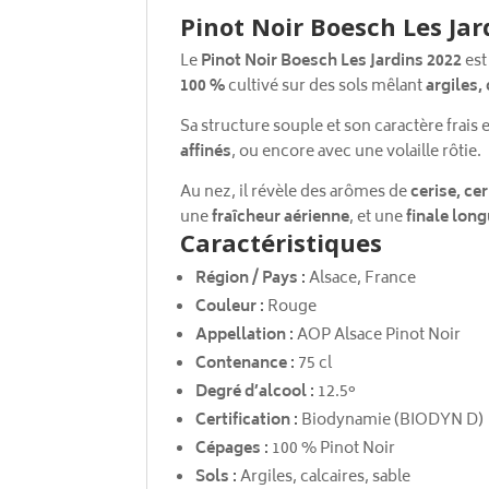
Pinot Noir Boesch Les Jar
Le
Pinot Noir Boesch Les Jardins 2022
est
100 %
cultivé sur des sols mêlant
argiles,
Sa structure souple et son caractère frais
affinés
, ou encore avec une volaille rôtie.
Au nez, il révèle des arômes de
cerise, cer
une
fraîcheur aérienne
, et une
finale lon
Caractéristiques
Région / Pays :
Alsace, France
Couleur :
Rouge
Appellation :
AOP Alsace Pinot Noir
Contenance :
75 cl
Degré d’alcool :
12.5°
Certification :
Biodynamie (BIODYN D)
Cépages :
100 % Pinot Noir
Sols :
Argiles, calcaires, sable