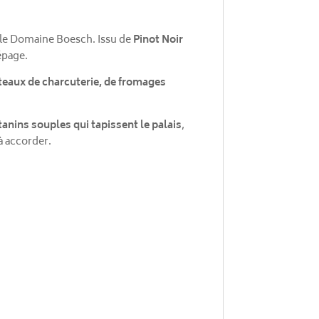
 le Domaine Boesch. Issu de
Pinot Noir
épage.
teaux de charcuterie, de fromages
tanins souples qui tapissent le palais
,
 à accorder.