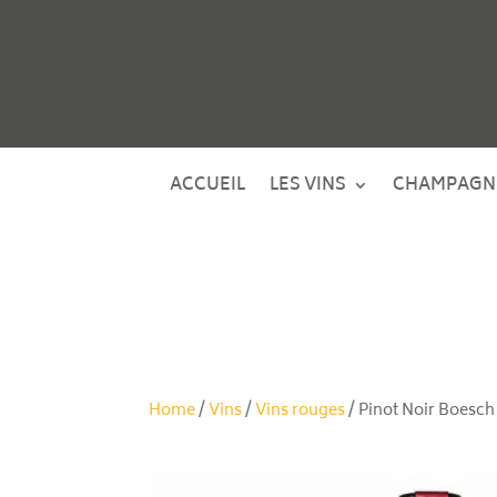
ACCUEIL
LES VINS
CHAMPAGN
Home
/
Vins
/
Vins rouges
/ Pinot Noir Boesch