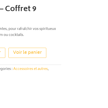
– Coffret 9
ntes, pour rafraîchir vos spiritueux
um ou cocktails.
A
r
Voir le panier
l
t
e
égories :
Accessoires et autres
,
r
n
a
t
i
v
e