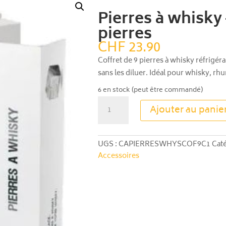
Pierres à whisky 
pierres
CHF
23.90
Coffret de 9 pierres à whisky réfrigéra
sans les diluer. Idéal pour whisky, rh
6 en stock (peut être commandé)
quantité
Ajouter au panie
de
Pierres
à
UGS :
CAPIERRESWHYSCOF9C1
Cat
whisky
Accessoires
–
Coffret
9
pierres