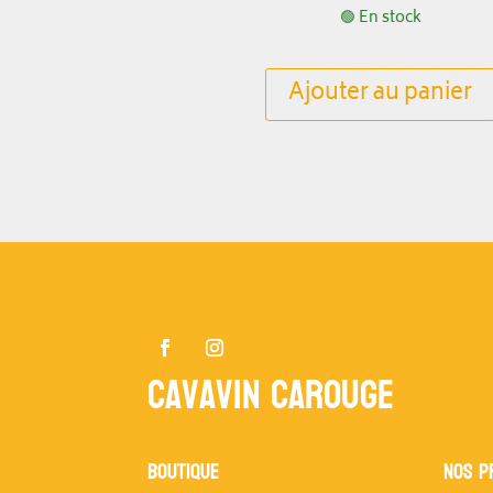
🟢 En stock
Ajouter au panier
Cavavin Carouge
Boutique
NOS P