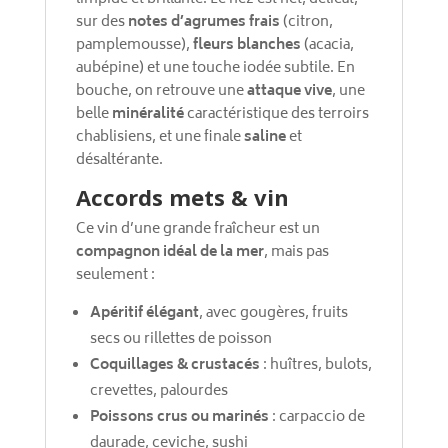
sur des
notes d’agrumes frais
(citron,
pamplemousse),
fleurs blanches
(acacia,
aubépine) et une touche iodée subtile. En
bouche, on retrouve une
attaque vive
, une
belle
minéralité
caractéristique des terroirs
chablisiens, et une finale
saline
et
désaltérante.
Accords mets & vin
Ce vin d’une grande fraîcheur est un
compagnon idéal de la mer
, mais pas
seulement :
Apéritif élégant
, avec gougères, fruits
secs ou rillettes de poisson
Coquillages & crustacés
: huîtres, bulots,
crevettes, palourdes
Poissons crus ou marinés
: carpaccio de
daurade, ceviche, sushi