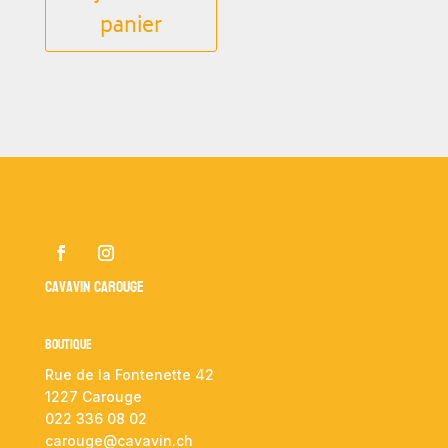
panier
Cavavin Carouge
Boutique
Rue de la Fontenette 42
1227 Carouge
022 336 08 02
carouge@cavavin.ch