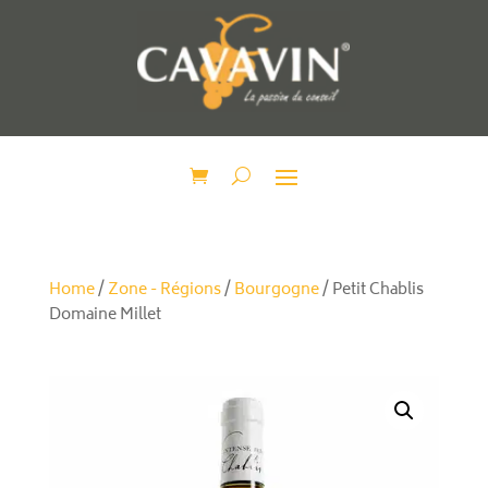
Home
/
Zone - Régions
/
Bourgogne
/ Petit Chablis
Domaine Millet