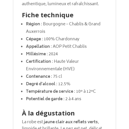
authentique, lumineux et rafraîchissant.
Fiche technique
Région
: Bourgogne – Chablis & Grand
Auxerrois
Cépage
: 100% Chardonnay
Appellation
: AOP Petit Chablis
Millésime
: 2024
Certification
: Haute Valeur
Environnementale (HVE)
Contenance
: 75 cl
Degré d’alcool
: 12.5%
Température de service
: 10° à 12°C
Potentiel de garde
: 2 à 4 ans
À la dégustation
La robe est
jaune clair aux reflets verts
,
limpide et brillante. Le nez est net, délicat,