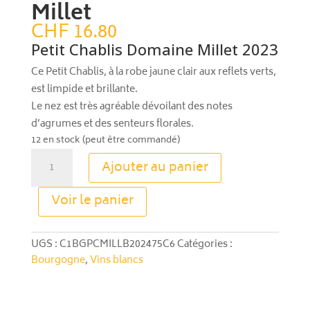
Millet
CHF
16.80
Petit Chablis Domaine Millet 2023
Ce Petit Chablis, à la robe jaune clair aux reflets verts,
est limpide et brillante.
Le nez est très agréable dévoilant des notes
d’agrumes et des senteurs florales.
12 en stock (peut être commandé)
quantité
Ajouter au panier
de
Petit
A
Voir le panier
Chablis
l
Domaine
t
Millet
e
UGS :
C1BGPCMILLB202475C6
Catégories :
r
Bourgogne
,
Vins blancs
n
a
t