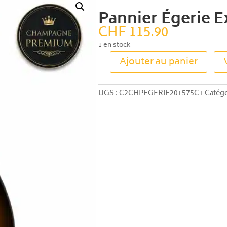
Pannier Égerie E
CHF
115.90
1 en stock
Ajouter au panier
quantité
de
Pannier
UGS :
C2CHPEGERIE201575C1
Catégo
Égerie
Extra
Brut
2015