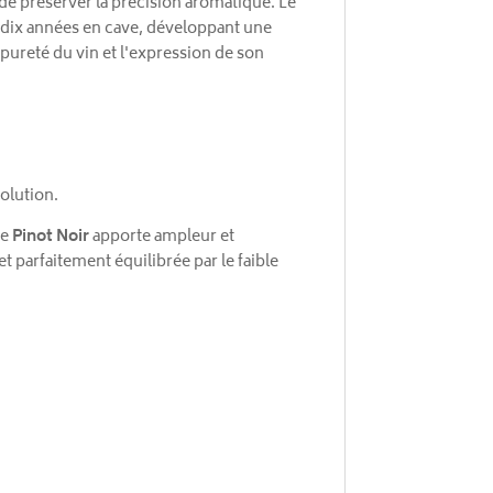
 de préserver la précision aromatique. Le
e dix années en cave, développant une
pureté du vin et l'expression de son
olution.
Le
Pinot Noir
apporte ampleur et
t parfaitement équilibrée par le faible