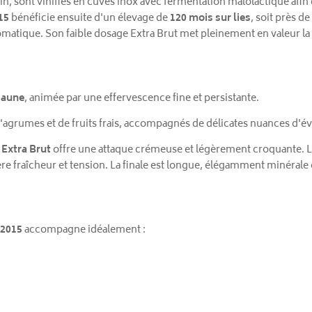
ain, sont vinifiés en cuves inox avec fermentation malolactique afin
15
bénéficie ensuite d'un élevage de
120 mois sur lies
, soit près d
omatique. Son faible dosage Extra Brut met pleinement en valeur la 
 jaune
, animée par une effervescence fine et persistante.
d'agrumes et de fruits frais, accompagnés de délicates nuances d'év
Extra Brut
offre une attaque crémeuse et légèrement croquante. 
re fraîcheur et tension. La finale est longue, élégamment minérale e
 2015
accompagne idéalement :