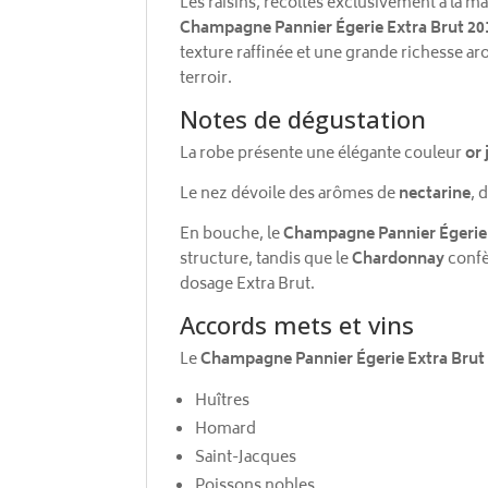
Les raisins, récoltés exclusivement à la m
Champagne Pannier Égerie Extra Brut 20
texture raffinée et une grande richesse ar
terroir.
Notes de dégustation
La robe présente une élégante couleur
or
Le nez dévoile des arômes de
nectarine
, 
En bouche, le
Champagne Pannier Égerie 
structure, tandis que le
Chardonnay
confè
dosage Extra Brut.
Accords mets et vins
Le
Champagne Pannier Égerie Extra Brut
Huîtres
Homard
Saint-Jacques
Poissons nobles