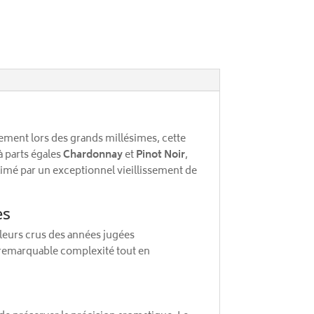
ement lors des grands millésimes, cette
à parts égales
Chardonnay
et
Pinot Noir
,
blimé par un exceptionnel vieillissement de
es
lleurs crus des années jugées
e remarquable complexité tout en