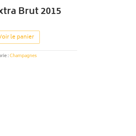
xtra Brut 2015
A
Voir le panier
l
t
e
rie :
Champagnes
r
n
a
t
i
v
e
: