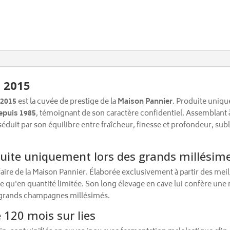
t 2015
 2015
est la cuvée de prestige de la
Maison Pannier
. Produite uniqu
epuis 1985
, témoignant de son caractère confidentiel. Assemblant 
séduit par son équilibre entre fraîcheur, finesse et profondeur, su
duite uniquement lors des grands millésim
ire de la Maison Pannier. Élaborée exclusivement à partir des mei
te qu'en quantité limitée. Son long élevage en cave lui confère un
es grands champagnes millésimés.
 120 mois sur lies