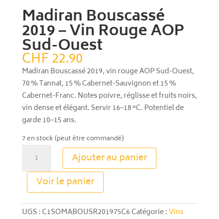
Madiran Bouscassé
2019 – Vin Rouge AOP
Sud-Ouest
CHF
22.90
Madiran Bouscassé 2019, vin rouge AOP Sud-Ouest,
70 % Tannat, 15 % Cabernet-Sauvignon et 15 %
Cabernet-Franc. Notes poivre, réglisse et fruits noirs,
vin dense et élégant. Servir 16–18 °C. Potentiel de
garde 10–15 ans.
7 en stock (peut être commandé)
quantité
Ajouter au panier
de
Madiran
A
Voir le panier
Bouscassé
l
2019
t
–
e
UGS :
C1SOMABOUSR201975C6
Catégorie :
Vins
Vin