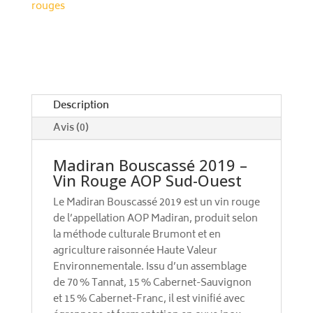
r
rouges
Rouge
n
AOP
a
Sud-
t
Ouest
i
v
e
Description
:
Avis (0)
Madiran Bouscassé 2019 –
Vin Rouge AOP Sud-Ouest
Le Madiran Bouscassé 2019 est un vin rouge
de l’appellation AOP Madiran, produit selon
la méthode culturale Brumont et en
agriculture raisonnée Haute Valeur
Environnementale. Issu d’un assemblage
de 70 % Tannat, 15 % Cabernet-Sauvignon
et 15 % Cabernet-Franc, il est vinifié avec