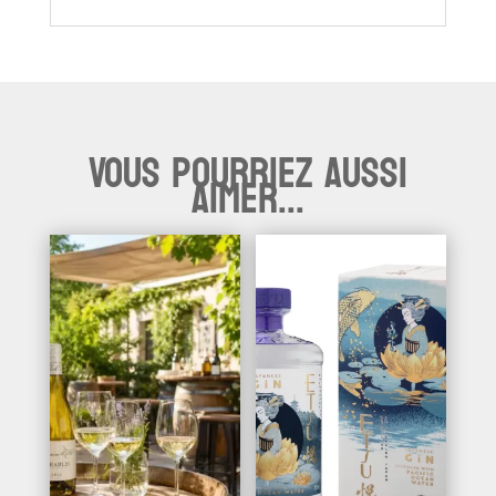
Vous pourriez aussi
aimer...