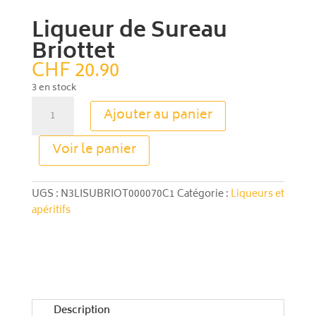
Liqueur de Sureau
Briottet
CHF
20.90
3 en stock
quantité
Ajouter au panier
de
Liqueur
A
Voir le panier
de
l
Sureau
t
Briottet
e
UGS :
N3LISUBRIOT000070C1
Catégorie :
Liqueurs et
r
apéritifs
n
a
t
i
v
e
Description