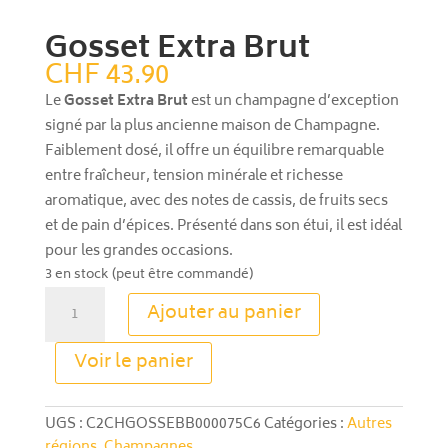
Gosset Extra Brut
CHF
43.90
Le
Gosset Extra Brut
est un champagne d’exception
signé par la plus ancienne maison de Champagne.
Faiblement dosé, il offre un équilibre remarquable
entre fraîcheur, tension minérale et richesse
aromatique, avec des notes de cassis, de fruits secs
et de pain d’épices. Présenté dans son étui, il est idéal
pour les grandes occasions.
3 en stock (peut être commandé)
quantité
Ajouter au panier
de
Gosset
A
Voir le panier
Extra
l
Brut
t
e
UGS :
C2CHGOSSEBB000075C6
Catégories :
Autres
r
régions
,
Champagnes