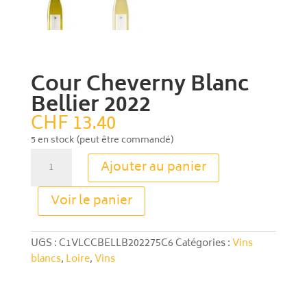
Cour Cheverny Blanc
Bellier 2022
CHF
13.40
5 en stock (peut être commandé)
quantité
Ajouter au panier
de
Cour
A
Voir le panier
Cheverny
l
Blanc
t
Bellier
e
UGS :
C1VLCCBELLB202275C6
Catégories :
Vins
2022
r
blancs
,
Loire
,
Vins
n
a
t