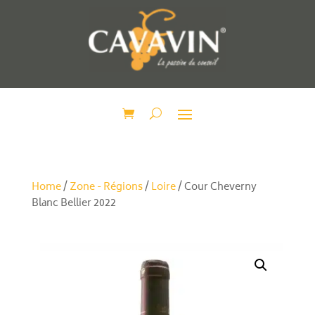
Home
/
Zone - Régions
/
Loire
/ Cour Cheverny
Blanc Bellier 2022