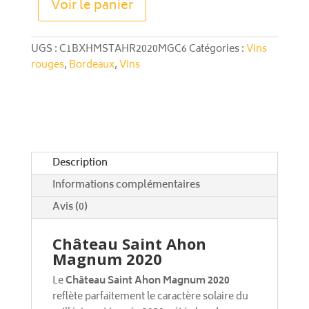
Voir le panier
Saint
l
Ahon
t
Magnum
e
UGS :
C1BXHMSTAHR2020MGC6
Catégories :
Vins
2020
r
rouges
,
Bordeaux
,
Vins
-
n
Crus
a
Bourgeois
t
i
v
e
Description
:
Informations complémentaires
Avis (0)
Château Saint Ahon
Magnum 2020
Le
Château Saint Ahon Magnum 2020
reflète parfaitement le caractère solaire du