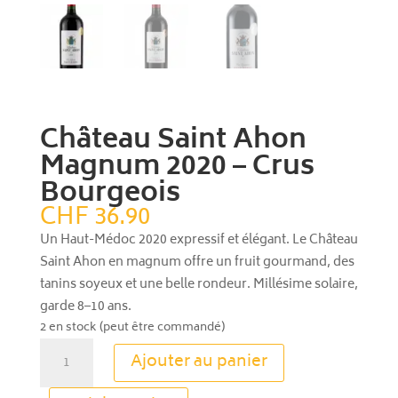
Château Saint Ahon
Magnum 2020 – Crus
Bourgeois
CHF
36.90
Un Haut-Médoc 2020 expressif et élégant. Le Château
Saint Ahon en magnum offre un fruit gourmand, des
tanins soyeux et une belle rondeur. Millésime solaire,
garde 8–10 ans.
2 en stock (peut être commandé)
quantité
Ajouter au panier
de
Château
A