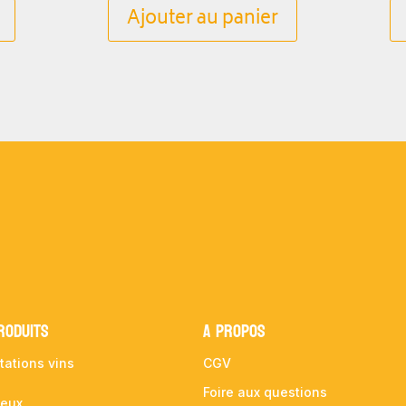
Ajouter au panier
RODUITS
A propos
tations vins
CGV
Foire aux questions
ueux