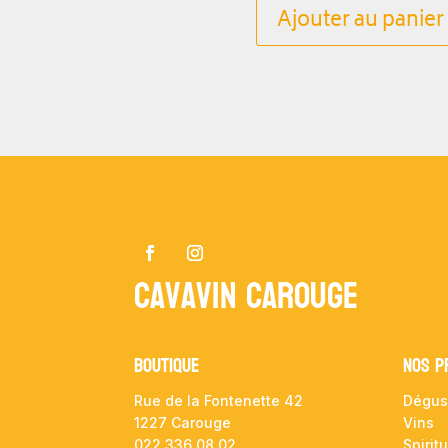
Ajouter au panier
Cavavin Carouge
Boutique
NOS P
Rue de la Fontenette 42
Dégus
1227 Carouge
Vins
022 336 08 02
Spirit