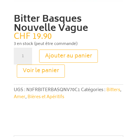
Bitter Basques
Nouvelle Vague
CHF
19.90
3 en stock (peut être commandé)
quantité
Ajouter au panier
de
Bitter
A
Voir le panier
Basques
l
Nouvelle
t
Vague
e
UGS :
N3FRBITERBASQNV70C1
Catégories :
Bitters
,
r
Amer
,
Bières et Apéritifs
n
a
t
i
v