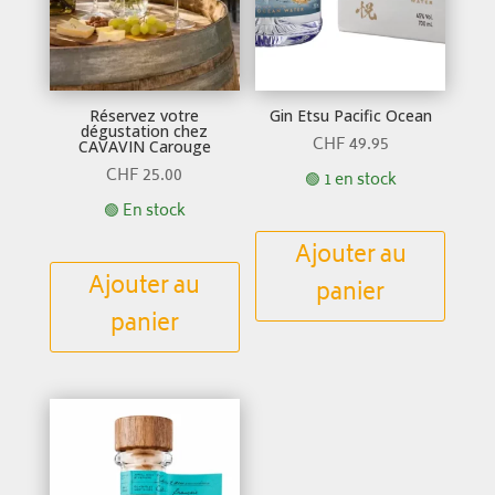
Réservez votre
Gin Etsu Pacific Ocean
dégustation chez
CHF
49.95
CAVAVIN Carouge
CHF
25.00
🟢 1 en stock
🟢 En stock
Ajouter au
Ajouter au
panier
panier