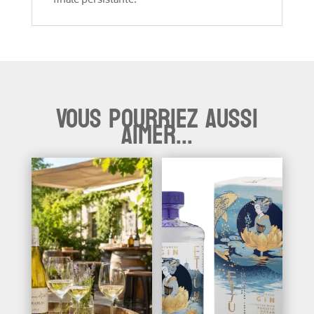
finale persistante.
Vous pourriez aussi
aimer...