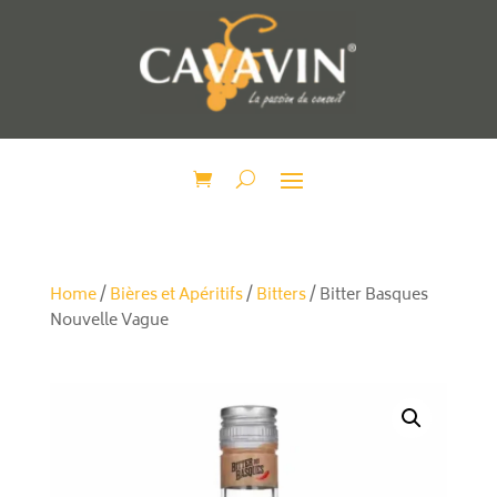
Home
/
Bières et Apéritifs
/
Bitters
/ Bitter Basques
Nouvelle Vague