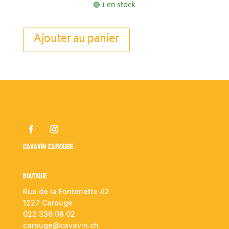
🟢 1 en stock
Ajouter au panier
Cavavin Carouge
Boutique
Rue de la Fontenette 42
1227 Carouge
022 336 08 02
carouge@cavavin.ch