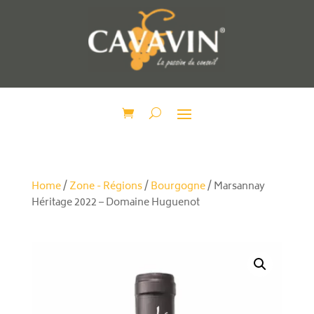
Home
/
Zone - Régions
/
Bourgogne
/ Marsannay
Héritage 2022 – Domaine Huguenot