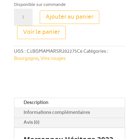
Disponible sur commande
quantité
Ajouter au panier
de
Marsannay
A
Voir le panier
Héritage
l
2022
t
–
e
UGS :
C1BGMAMARSR202275C6
Catégories :
Domaine
r
Bourgogne
,
Vins rouges
Huguenot
n
a
t
i
v
e
Description
:
Informations complémentaires
Avis (0)