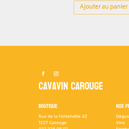
Ajouter au panier
Cavavin Carouge
Boutique
NOS P
Rue de la Fontenette 42
Dégus
1227 Carouge
Vins
022 336 08 02
Spirit