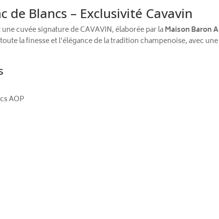
de Blancs – Exclusivité Cavavin
 une cuvée signature de CAVAVIN, élaborée par la
Maison Baron A
e la finesse et l’élégance de la tradition champenoise, avec une b
s
ncs AOP