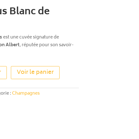
s Blanc de
s
est une cuvée signature de
on Albert
, réputée pour son savoir-
A
r
Voir le panier
l
t
e
orie :
Champagnes
r
n
a
t
i
v
e