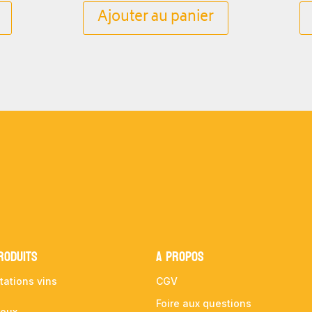
Ajouter au panier
RODUITS
A propos
tations vins
CGV
Foire aux questions
ueux