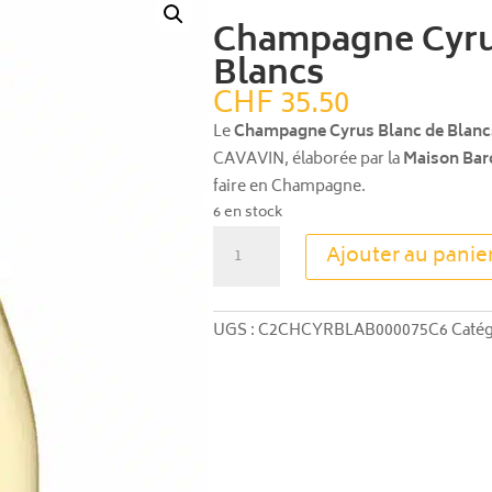
Champagne Cyru
Blancs
CHF
35.50
Le
Champagne Cyrus Blanc de Blanc
CAVAVIN, élaborée par la
Maison Bar
faire en Champagne.
6 en stock
quantité
Ajouter au panie
de
Champagne
Cyrus
UGS :
C2CHCYRBLAB000075C6
Catég
Blanc
de
Blancs