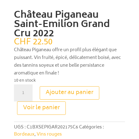
Château Piganeau
Saint-Emilion Grand
Cru 2022
CHF
22.50
Château Piganeau offre un profil plus élégant que
puissant. Vin fruité, épicé, délicatement boisé, avec
des tannins soyeux et une belle persistance
aromatique en finale !
10 en stock
quantité
Ajouter au panier
de
Château
A
Voir le panier
Piganeau
l
Saint-
t
Emilion
e
UGS :
C1BXSEPIGAR202175C6
Catégories :
Grand
r
Bordeaux
,
Vins rouges
Cru