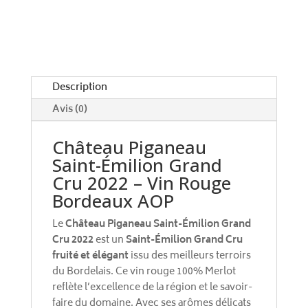
n
2022
a
t
i
v
e
Description
:
Avis (0)
Château Piganeau
Saint-Émilion Grand
Cru 2022 – Vin Rouge
Bordeaux AOP
Le
Château Piganeau Saint-Émilion Grand
Cru 2022
est un
Saint-Émilion Grand Cru
fruité et élégant
issu des meilleurs terroirs
du Bordelais. Ce vin rouge 100% Merlot
reflète l’excellence de la région et le savoir-
faire du domaine. Avec ses arômes délicats