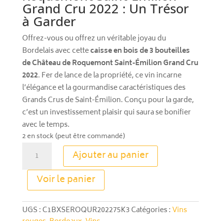
Grand Cru 2022 : Un Trésor
à Garder
Offrez-vous ou offrez un véritable joyau du
Bordelais avec cette
caisse en bois de 3 bouteilles
de Château de Roquemont Saint-Émilion Grand Cru
2022
. Fer de lance de la propriété, ce vin incarne
l’élégance et la gourmandise caractéristiques des
Grands Crus de Saint-Émilion. Conçu pour la garde,
c’est un investissement plaisir qui saura se bonifier
avec le temps.
2 en stock (peut être commandé)
quantité
Ajouter au panier
de
Château
A
Voir le panier
De
l
Roquemont
t
Saint-
e
UGS :
C1BXSEROQUR202275K3
Catégories :
Vins
Emilion
r