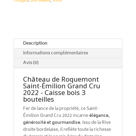
rouges
,
Bordeaux
,
Vins
Grand
n
Cru
a
2022
t
-
i
Caisse
v
bois
e
Description
3
:
bouteilles
Informations complémentaires
Avis (0)
Château de Roquemont
Saint-Émilion Grand Cru
2022 - Caisse bois 3
bouteilles
Fer de lance de la propriété, ce Saint-
Émilion Grand Cru 2022 incarne
élégance,
générosité et gourmandise
. Issu de la Rive
droite bordelaise, il reflète toute la richesse