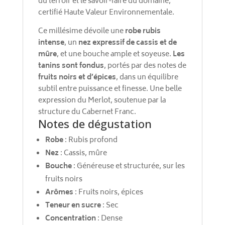
du terroir et le savoir-faire du domaine,
certifié Haute Valeur Environnementale.
Ce millésime dévoile une
robe rubis
intense
, un
nez expressif de cassis et de
mûre
, et une bouche ample et soyeuse.
Les
tanins sont fondus
, portés par des notes de
fruits noirs et d’épices
, dans un équilibre
subtil entre puissance et finesse. Une belle
expression du Merlot, soutenue par la
structure du Cabernet Franc.
Notes de dégustation
Robe
: Rubis profond
Nez
: Cassis, mûre
Bouche
: Généreuse et structurée, sur les
fruits noirs
Arômes
: Fruits noirs, épices
Teneur en sucre
: Sec
Concentration
: Dense