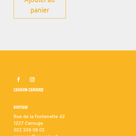
Ajouter au
panier
Cavavin Carouge
Boutique
Rue de la Fontenette 42
1227 Carouge
022 336 08 02